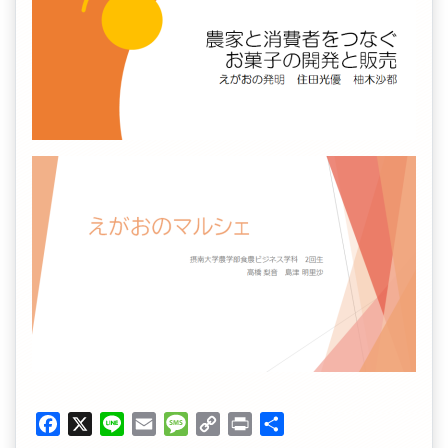
Facebook
X
Line
Email
Message
Copy
Print
共
Link
有