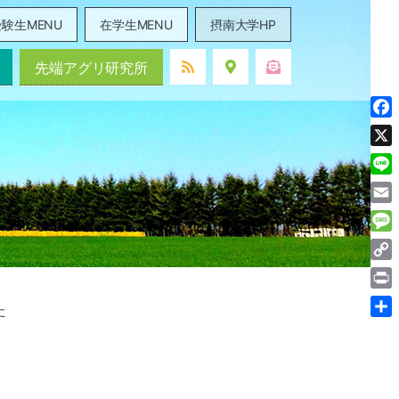
験生MENU
在学生MENU
摂南大学HP
先端アグリ研究所
Fac
X
Line
Ema
Mes
Cop
Link
Prin
た
共
有