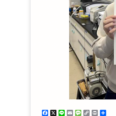
Facebook
X
Line
Email
Message
Copy
Print
共