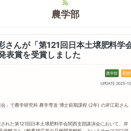
農学部
江彩さんが「第121回日本土壌肥料学
発表賞を受賞しました
農学部
受賞
UPDATE 2025-12
会」で農学研究科 農学専攻 博士前期課程 (2年) の岸江彩さん
催された第121回日本土壌肥料学会関西支部講演会において、岸
子遊離アミノ酸蓄積応答の品種間差解析」というテーマで口頭