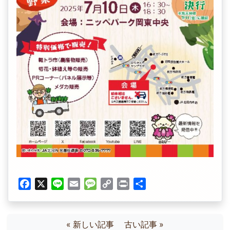
Facebook
X
Line
Email
Message
Copy
Print
共
Link
有
« 新しい記事
古い記事 »