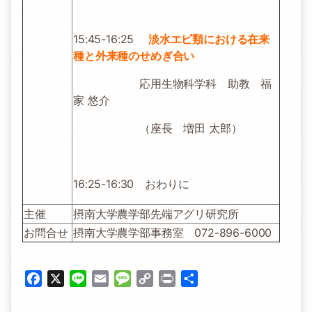
15:45-16:25
淡水エビ類における在来
種と外来種のせめぎ合い
応用生物科学科 助教 福
家 悠介
（座長 増田 太郎）
16:25-16:30 おわりに
主催
摂南大学農学部先端アグリ研究所
お問合せ
摂南大学農学部事務室 072-896-6000
Facebook
X
Line
Email
Message
Copy
Print
共
Link
有