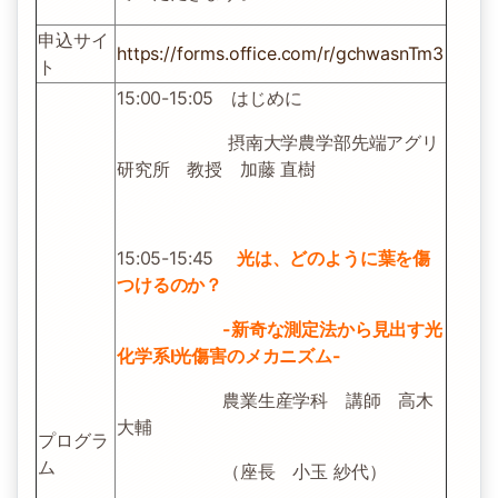
申込サイ
https://forms.office.com/r/gchwasnTm3
ト
15:00-15:05 はじめに
摂南大学農学部先端アグリ
研究所 教授 加藤 直樹
15:05-15:45
光は、どのように葉を傷
つけるのか？
-新奇な測定法から見出す光
化学系I光傷害のメカニズム-
農業生産学科 講師 高木
大輔
プログラ
ム
（座長 小玉 紗代）