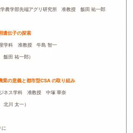
先端アグリ研究所 准教授 飯田 祐一郎
用遺伝子の探索
 准教授 牛島 智一
 祐一郎）
農業の意義と都市型CSA の取り組み
科 准教授 中塚 華奈
 太一）
りに