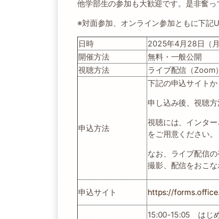
他学部生の参加も大歓迎です。是非奮っ
※対面参加、オンライン参加ともに下記U
日時
2025年4月28日（月）
開催方法
無料・一般公開
視聴方法
ライブ配信（Zoom
下記の申込サイトか
申し込み後、視聴方
視聴には、インター
申込方法
をご用意ください。
なお、ライブ配信の
撮影、配信をおこな
申込サイト
https://forms.offi
15:00-15:05 はじ