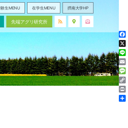
験生MENU
在学生MENU
摂南大学HP
先端アグリ研究所
Fac
X
Line
Ema
Mes
Cop
Link
Prin
共
有