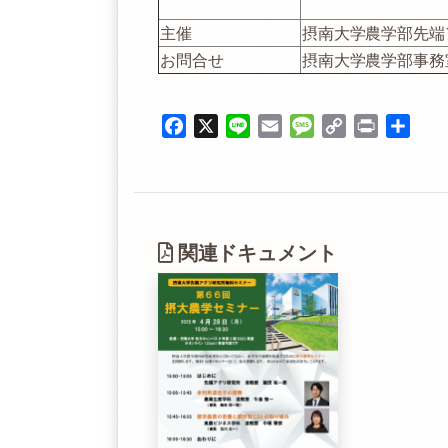
主催
摂南大学農学部先端
お問合せ
摂南大学農学部事務室 
Facebook
X
Line
Email
Message
Copy
Print
共
Link
有
関連ドキュメント