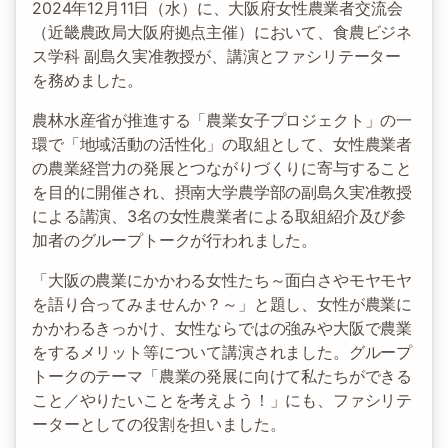
2024年12月11日（水）に、大阪府女性農業者交流会
（近畿農政局大阪府拠点主催）において、食農ビジネ
ス学科 副島久実准教授が、講演とファシリテーター
を務めました。
農林水産省が推進する「農業女子プロジェクト」の一
環で「地域活動の活性化」の取組として、女性農業者
の農業経営力の発展とつながりづくりに寄与すること
を目的に開催され、摂南大学農学部の副島久実准教授
による講演、3名の女性農業者による取組紹介及び参
加者のグループトークが行われました。
「大阪の農業にかかわる女性たち～面白さやモヤモヤ
を語り合ってみませんか？～」と題し、女性が農業に
かかわるきっかけ、女性ならではの強みや大阪で農業
をするメリット等について講演されました。グループ
トークのテーマ「農業の発展に向けて私たちができる
こと／やりたいことを考えよう！」にも、ファシリテ
ーターとしての役割を担いました。