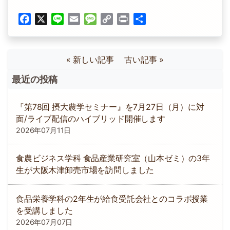
Facebook
X
Line
Email
Message
Copy
Print
共
Link
有
« 新しい記事
古い記事 »
最近の投稿
『第78回 摂大農学セミナー』を7月27日（月）に対
面/ライブ配信のハイブリッド開催します
2026年07月11日
食農ビジネス学科 食品産業研究室（山本ゼミ）の3年
生が大阪木津卸売市場を訪問しました
食品栄養学科の2年生が給食受託会社とのコラボ授業
を受講しました
2026年07月07日