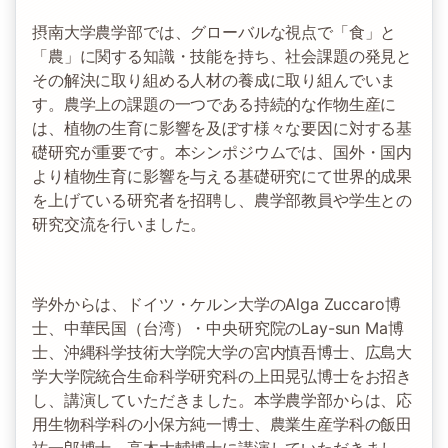
摂南大学農学部では、グローバルな視点で「食」と
「農」に関する知識・技能を持ち、社会課題の発見と
その解決に取り組める人材の養成に取り組んでいま
す。農学上の課題の一つである持続的な作物生産に
は、植物の生育に影響を及ぼす様々な要因に対する基
礎研究が重要です。本シンポジウムでは、国外・国内
より植物生育に影響を与える基礎研究にて世界的成果
を上げている研究者を招聘し、農学部教員や学生との
研究交流を行いました。
学外からは、ドイツ・ケルン大学のAlga Zuccaro博
士、中華民国（台湾）・中央研究院のLay-sun Ma博
士、沖縄科学技術大学院大学の宮内慎吾博士、広島大
学大学院統合生命科学研究科の上田晃弘博士をお招き
し、講演していただきました。本学農学部からは、応
用生物科学科の小保方純一博士、農業生産学科の飯田
祐一郎博士、高木大輔博士に講演していただきまし