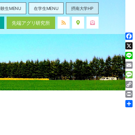
験生MENU
在学生MENU
摂南大学HP
先端アグリ研究所
Fac
X
Line
Ema
Mes
Cop
Link
Prin
共
有