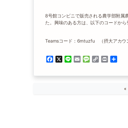
8号館コンビニで販売される農学部附属
た。興味のある方は、以下のコードから
Teamsコード：6mtuzfu （摂大ア
Facebook
X
Line
Email
Message
Copy
Print
共
Link
有