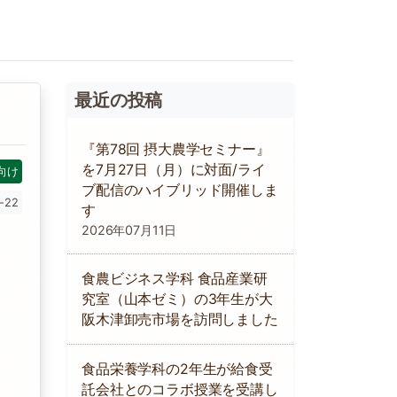
最近の投稿
『第78回 摂大農学セミナー』
を7月27日（月）に対面/ライ
向け
ブ配信のハイブリッド開催しま
-22
す
2026年07月11日
食農ビジネス学科 食品産業研
究室（山本ゼミ）の3年生が大
阪木津卸売市場を訪問しました
食品栄養学科の2年生が給食受
託会社とのコラボ授業を受講し