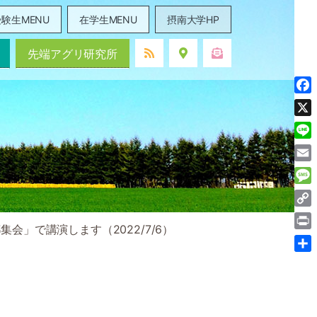
験生MENU
在学生MENU
摂南大学HP
先端アグリ研究所
Fac
X
Line
Ema
Mes
Cop
会」で講演します（2022/7/6）
Link
Prin
共
有