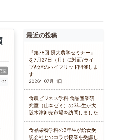
最近の投稿
演
『第78回 摂大農学セミナー』
を7月27日（月）に対面/ライ
ブ配信のハイブリッド開催しま
究室
す
2026年07月11日
-21
食農ビジネス学科 食品産業研
組
究室（山本ゼミ）の3年生が大
阪木津卸売市場を訪問しました
さ
食品栄養学科の2年生が給食受
託会社とのコラボ授業を受講し