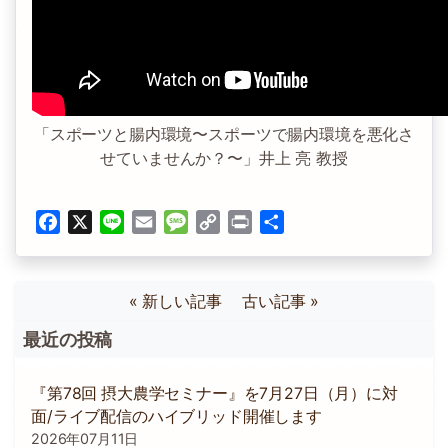
「スポーツと腸内環境〜スポーツで腸内環境を悪化さ
せていませんか？〜」井上 亮 教授
Facebook
X
Line
Email
Message
Copy
Print
共
Link
有
« 新しい記事
古い記事 »
最近の投稿
『第78回 摂大農学セミナー』を7月27日（月）に対
面/ライブ配信のハイブリッド開催します
2026年07月11日